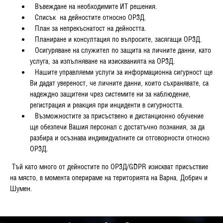
Въвеждане на необходимите ИТ решения.
Списък
на дейностите относно ОРЗД.
План за непрекъснатост на дейността.
Планиране и консултация по въпросите, засягащи ОРЗД.
Осигуряване на служител по защита на личните данни, като
услуга, за изпълняване на изискванията на ОРЗД.
Нашите управляеми услуги за информационна сигурност
ще
Ви дадат
увереност, че личните данни, които съхранявате, са
надеждно защитени чрез системите ни за наблюдение,
регистрация
и реакция при инциденти в сигурността.
Възможностите за присъствено и дистанционно обучение
ще обезпечи Вашия персонал с достатъчно
познания, за да
разбира и осъзнава индивидуалните си отговорности относно
ОРЗД
.
Тъй като много от дейностите по ОРЗД/GDPR изискват присъствие
на място, в момента оперираме на територията на Варна, Добрич и
Шумен.