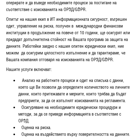
оперирате и да въведе необходимите процеси за постигане на
съответствие с
изискванията на ОРЗД
/GDPR
.
Опитът на нашия екип в ИТ информационната сигурност, вътрешен
одит, управление на риска, получен в
международни финансови
институции в продължение на повече от 10 години, ще осигурят или
придадат допълнителна стойност на Вашата програма за защита на
данните.
Работейки заедно с нашия опитен юридически екип, ние
можем
да осигурим цялостното изпълнение и да гарантираме, че
Вашата компания отговаря на изискванията на ОРЗД
/GDPR
.
Нашите услуги включват:
Анализ на работните процеси и одит на списъка с данни,
което ще Ви позволи да определите количеството на личните
данни, които притежавате и мерките, които трябва да бъдат
предприети, за да се изпълнят изискванията на регламента.
Осигуряване на необходимите юридически процедури и
методи, за да се приведе информацията в съответствие с
ОРЗД
.
Оценка на риска.
Оценка на въздействието върху поверителността на данните.