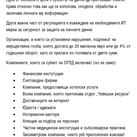
Една от основните цели е субектът на данни да притежават повече
права относно това как ще се използва, споделя, обработва и
заличава личната му информация.
Друга важна част от регулацията е въвеждане на необходимите ИТ
мерки за сигурност за защита на личните данни.
Организации, в които са установени нарушения, подлежат на
имуществена глоба, която
достига до 20 милиона
евро или до 4% от
годишния оборот
,
като се прилага по-голямата от двете суми.
Компаниите, които са субект на ОРЗД
включват (но не само):
Финансови инстутуции
Счетоводни фирми
Компании, предоставящи хотелски услуги
Всяка компания, която притежава отдел „Човешки ресурси”
Доставчиците на интернет
Юристи / адвокати
Нотариални кантори
Агенции за подбор на персонал
Частни медицински институции и зъболекарски практики
Таксиметрови компании, чиито уеб приложения изискват