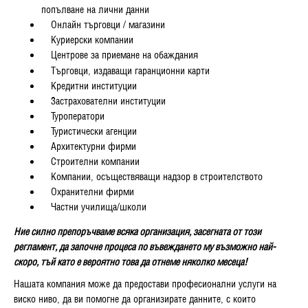
попълване на лични данни
Онлайн търговци / магазини
Куриерски компании
Центрове за приемане на обаждания
Търговци, издаващи гаранционни карти
Кредитни институции
Застрахователни институции
Туроператори
Туристически агенции
Архитектурни фирми
Строителни компании
Компании, осъществяващи надзор в строителството
Охранителни фирми
Частни училища/школи
Ние силно препоръчваме всяка организация, засегната от
този
регламент, да започне процеса по въвеждането му възможно най-
скоро, тъй като е вероятно това да отнеме няколко месеца!
Нашата компания може да предостави професионални услуги на
виско ниво, да ви помогне да организирате данните, с които