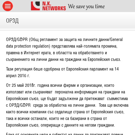
ОРЗД
ОРЗД/
GDPR
(Общ регламент за защита на личните данни
/General
data protection regulation
)
представлява най-голямата промяна,
правена в Интернет ерата, в областта на обработването и
съхранението на лични данни на граждани на Европейския съюз.
Тази регулация беше одобрена от Европейския парламент на 14
април 2016 г.
От 25 май 2018
г.
година всички фирми и организации, които
използват или съхраняват
перонална информация на граждани на
Европейския съюз, ще бъдат задължени да притежават
съвместима
с ОРЗД
/GDPR
среда за обработка на лични данни.
Това ще включва
както всички компании със седалище страна от Европейския съюз,
така и всички останали, които не са базирани в страна от
Европейския съюз, опериращи с данните на негови граждани.